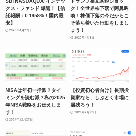
SBI NASDAQ100 インデッ
トランプ相互関税ショッ
クス・ファンド 爆誕！【信
ク！全世界株下落で阿鼻叫
託報酬：0.1958%！国内最
喚！株価下落の今だからこ
安】
そ落ち着いた行動をしまし
ょう！
2026年4月27日
2025年4月3日
NISAは年初一括派？タイ
【投資初心者向け】長期投
ミングを読む派？私の2025
資家なら、しぶとく市場に
年NISA戦略をお伝えしま
居残ろう！
す！
2024年9月22日
2024年12月27日