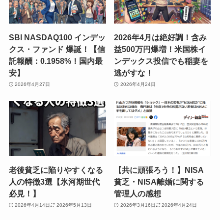
SBI NASDAQ100 インデッ
2026年4月は絶好調！含み
クス・ファンド 爆誕！【信
益500万円爆増！米国株イ
託報酬：0.1958%！国内最
ンデックス投信でも稲妻を
安】
逃がすな！
2026年4月27日
2026年4月24日
老後貧乏に陥りやすくなる
【共に頑張ろう！】NISA
人の特徴3選【氷河期世代
貧乏・NISA離婚に関する
必見！】
管理人の感想
2026年4月14日
2026年5月13日
2026年3月16日
2026年4月24日