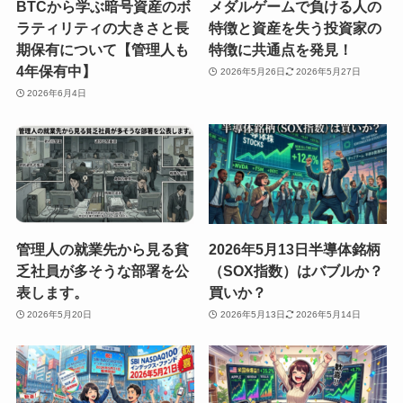
BTCから学ぶ暗号資産のボ
メダルゲームで負ける人の
ラティリティの大きさと長
特徴と資産を失う投資家の
期保有について【管理人も
特徴に共通点を発見！
4年保有中】
2026年5月26日
2026年5月27日
2026年6月4日
管理人の就業先から見る貧
2026年5月13日半導体銘柄
乏社員が多そうな部署を公
（SOX指数）はバブルか？
表します。
買いか？
2026年5月20日
2026年5月13日
2026年5月14日