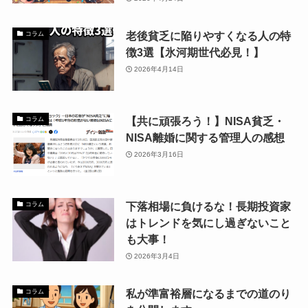
老後貧乏に陥りやすくなる人の特
コラム
徴3選【氷河期世代必見！】
2026年4月14日
【共に頑張ろう！】NISA貧乏・
コラム
NISA離婚に関する管理人の感想
2026年3月16日
下落相場に負けるな！長期投資家
コラム
はトレンドを気にし過ぎないこと
も大事！
2026年3月4日
私が準富裕層になるまでの道のり
コラム