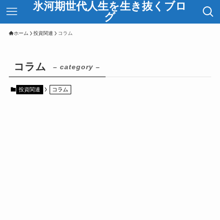
氷河期世代人生を生き抜くブロ
グ
ホーム
投資関連
コラム
コラム
– category –
投資関連
コラム