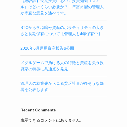
【経験談】長期投資において投資知識（スキ
ル）はどのくらい必要か？！準富裕層の管理人
が率直な意見を述べます。
BTCから学ぶ暗号資産のボラティリティの大き
さと長期保有について【管理人も4年保有中】
2026年6月運用資産報告&公開
メダルゲームで負ける人の特徴と資産を失う投
資家の特徴に共通点を発見！
管理人の就業先から見る貧乏社員が多そうな部
署を公表します。
Recent Comments
表示できるコメントはありません。