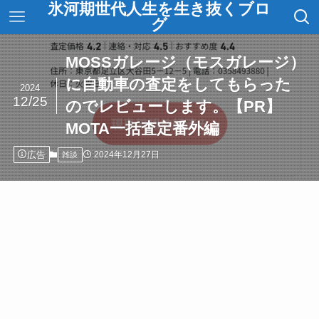
氷河期世代人生を生き抜くブロ
グ
MOSSガレージ（モスガレージ）
に自動車の査定をしてもらった
2024
12/25
のでレビューします。【PR】
MOTA一括査定番外編
広告
2024年12月27日
雑談