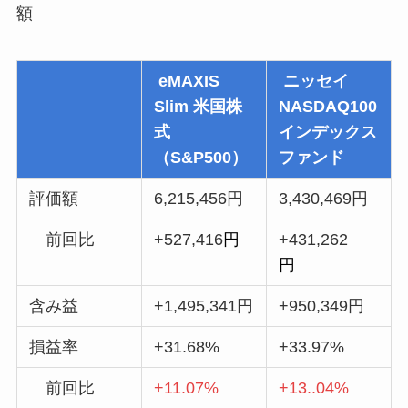
額
eMAXIS
ニッセイ
Slim 米国株
NASDAQ100
式
インデックス
（S&P500）
ファンド
評価額
6,215,456円
3,430,469円
前回比
+527,416
円
+431,262
円
含み益
+1,495,341円
+950,349円
損益率
+31.68%
+33.97%
前回比
+11.07%
+13..04%