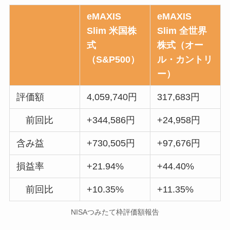
eMAXIS
eMAXIS
Slim 米国株
Slim 全世界
式
株式（オー
（S&P500）
ル・カントリ
ー）
評価額
4,059,740円
317,683円
前回比
+344,586円
+24,958円
含み益
+730,505円
+97,676円
損益率
+21.94%
+44.40%
前回比
+10.35%
+11.35%
NISAつみたて枠評価額報告